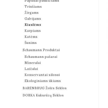
Papildai paukščiams
Triušiams
Žirgams
Galvijams
Kiaulėms
Karpiams
Katėms
Šunims
Schaumann Produktai
Schaumann pašarai
Mineralai
Laižalai
Konservantai silosui
Ekologiniams ūkiams
BARENBRUG Žolės Sėklos
DORKA Kukurūzų Sėklos