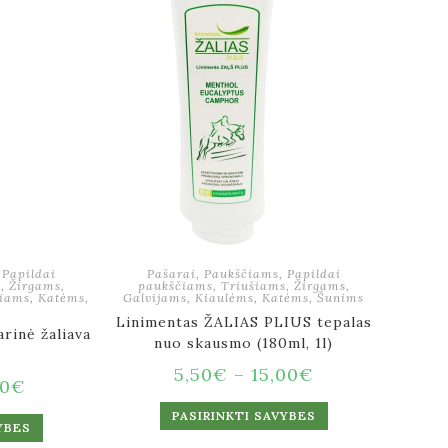
,
Papildai
Pašarai
,
Paukščiams
,
Papildai
s
,
Žirgams
,
paukščiams
,
Triušiams
,
Žirgams
,
iams
,
Katėms
,
Galvijams
,
Kiaulėms
,
Katėms
,
Šunims
Linimentas ŽALIAS PLIUS tepalas
arinė žaliava
nuo skausmo (180ml, 1l)
5,50
€
–
15,00
€
00
€
PASIRINKTI SAVYBES
YBES