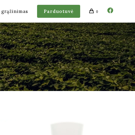
r grąžinimas
Parduotuvė
0