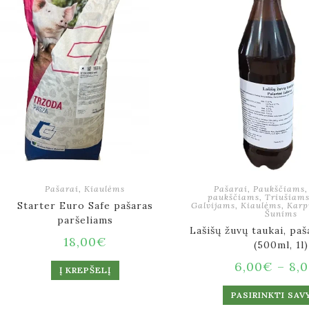
Pašarai
,
Kiaulėms
Pašarai
,
Paukščiams
paukščiams
,
Triušiam
Starter Euro Safe pašaras
Galvijams
,
Kiaulėms
,
Karp
Šunims
paršeliams
Lašišų žuvų taukai, paš
18,00
€
(500ml, 1l)
6,00
€
–
8,
Į KREPŠELĮ
PASIRINKTI SAV