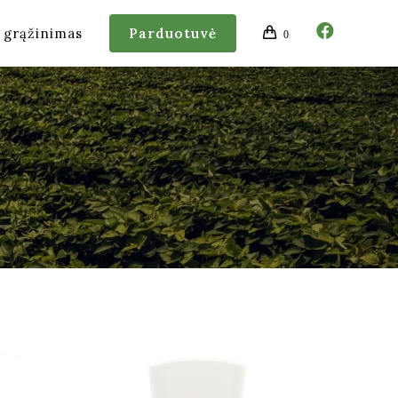
r grąžinimas
Parduotuvė
0