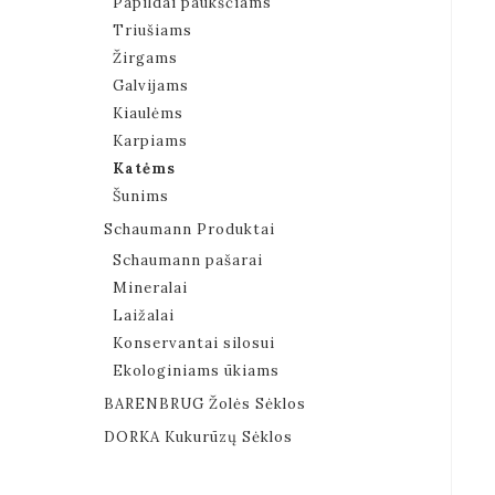
Papildai paukščiams
Triušiams
Žirgams
Galvijams
Kiaulėms
Karpiams
Katėms
Šunims
Schaumann Produktai
Schaumann pašarai
Mineralai
Laižalai
Konservantai silosui
Ekologiniams ūkiams
BARENBRUG Žolės Sėklos
DORKA Kukurūzų Sėklos