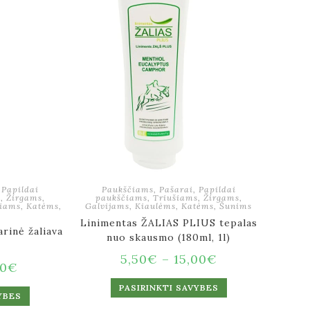
,
Papildai
Paukščiams
,
Pašarai
,
Papildai
s
,
Žirgams
,
paukščiams
,
Triušiams
,
Žirgams
,
iams
,
Katėms
,
Galvijams
,
Kiaulėms
,
Katėms
,
Šunims
Linimentas ŽALIAS PLIUS tepalas
arinė žaliava
nuo skausmo (180ml, 1l)
5,50
€
–
15,00
€
00
€
PASIRINKTI SAVYBES
YBES