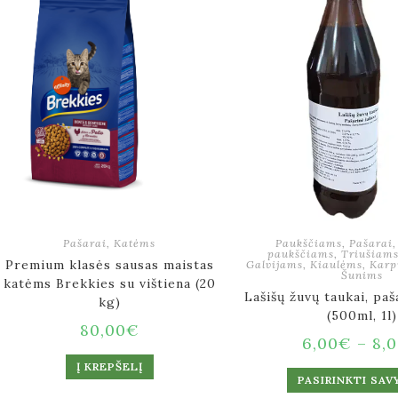
Pašarai
,
Katėms
Paukščiams
,
Pašarai
paukščiams
,
Triušiam
Premium klasės sausas maistas
Galvijams
,
Kiaulėms
,
Karp
Šunims
katėms Brekkies su vištiena (20
Lašišų žuvų taukai, paš
kg)
(500ml, 1l)
80,00
€
6,00
€
–
8,
Į KREPŠELĮ
PASIRINKTI SAV