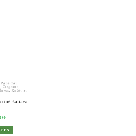
,
Papildai
s
,
Žirgams
,
iams
,
Katėms
,
arinė žaliava
00
€
YBES