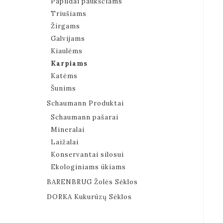
Papildai paukščiams
Triušiams
Žirgams
Galvijams
Kiaulėms
Karpiams
Katėms
Šunims
Schaumann Produktai
Schaumann pašarai
Mineralai
Laižalai
Konservantai silosui
Ekologiniams ūkiams
BARENBRUG Žolės Sėklos
DORKA Kukurūzų Sėklos