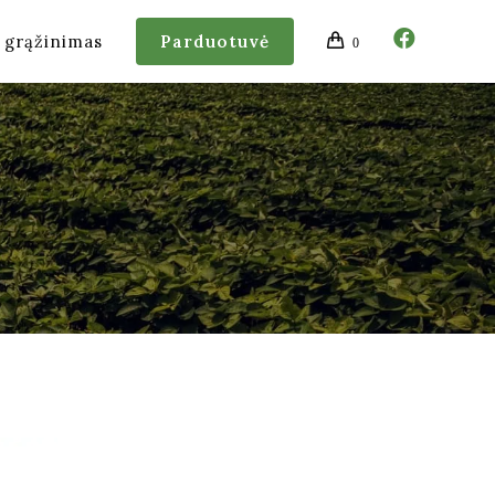
r grąžinimas
Parduotuvė
0