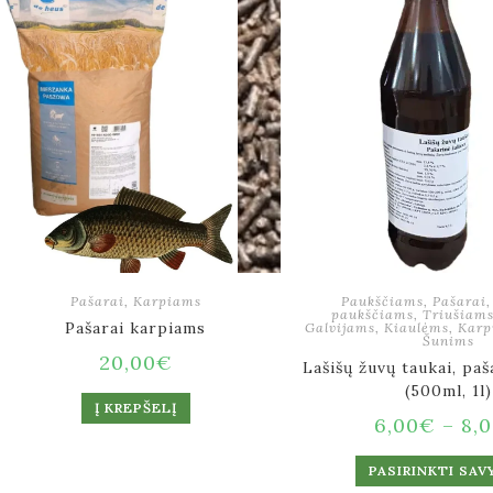
Pašarai
,
Karpiams
Paukščiams
,
Pašarai
paukščiams
,
Triušiam
Pašarai karpiams
Galvijams
,
Kiaulėms
,
Karp
Šunims
20,00
€
Lašišų žuvų taukai, paš
(500ml, 1l)
Į KREPŠELĮ
6,00
€
–
8,
PASIRINKTI SAV